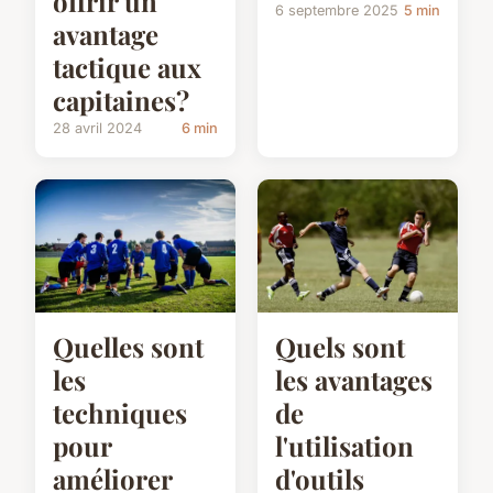
offrir un
6 septembre 2025
5 min
avantage
tactique aux
capitaines?
28 avril 2024
6 min
Quelles sont
Quels sont
les
les avantages
techniques
de
pour
l'utilisation
améliorer
d'outils